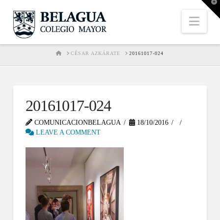
T
t
W
Nav
HOME
CÉSAR AZKÁRATE
20161017-024
20161017-024
COMUNICACIONBELAGUA
18/10/2016
LEAVE A COMMENT