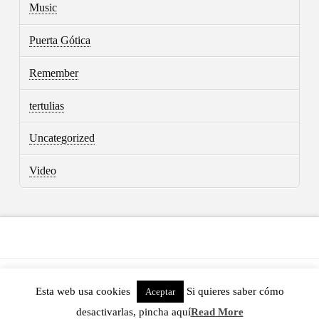
Music
Puerta Gótica
Remember
tertulias
Uncategorized
Video
ASSIGN A MENU
Esta web usa cookies
Si quieres saber cómo
Aceptar
POWERED BY THE
X THEME
desactivarlas, pincha aquí
Read More