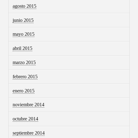
agosto 2015
junio 2015
mayo 2015
abril 2015
marzo 2015
febrero 2015
enero 2015
noviembre 2014
octubre 2014
septiembre 2014