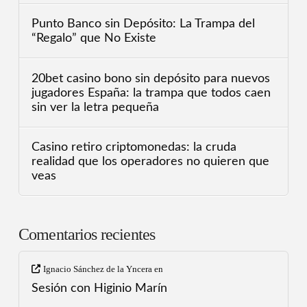
Punto Banco sin Depósito: La Trampa del
“Regalo” que No Existe
20bet casino bono sin depósito para nuevos
jugadores España: la trampa que todos caen
sin ver la letra pequeña
Casino retiro criptomonedas: la cruda
realidad que los operadores no quieren que
veas
Comentarios recientes
Ignacio Sánchez de la Yncera
en
Sesión con Higinio Marín