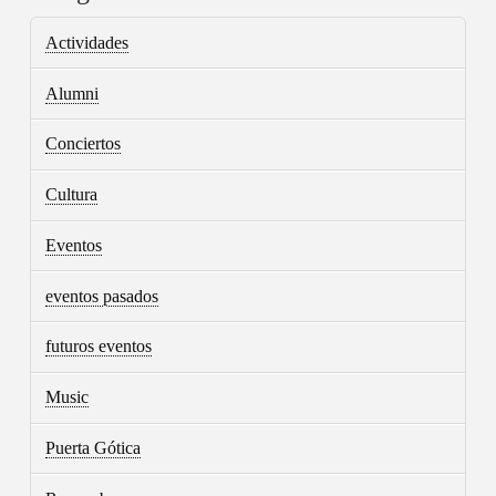
Actividades
Alumni
Conciertos
Cultura
Eventos
eventos pasados
futuros eventos
Music
Puerta Gótica