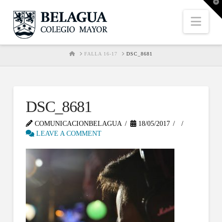
T
t
W
Nav
HOME
FALLA 16-17
DSC_8681
DSC_8681
COMUNICACIONBELAGUA
18/05/2017
LEAVE A COMMENT