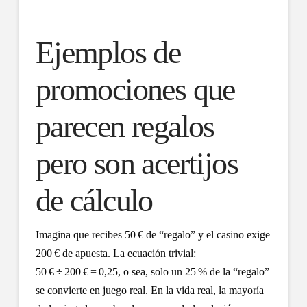
Ejemplos de
promociones que
parecen regalos
pero son acertijos
de cálculo
Imagina que recibes 50 € de “regalo” y el casino exige
200 € de apuesta. La ecuación trivial:
50 € ÷ 200 € = 0,25, o sea, solo un 25 % de la “regalo”
se convierte en juego real. En la vida real, la mayoría