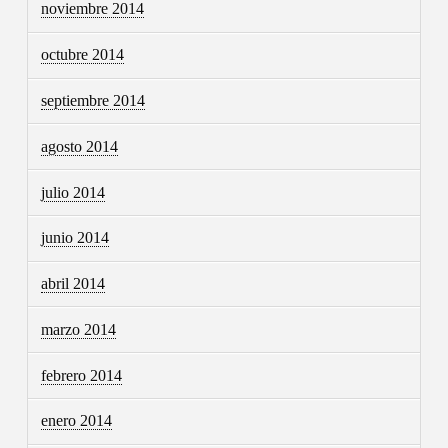
noviembre 2014
octubre 2014
septiembre 2014
agosto 2014
julio 2014
junio 2014
abril 2014
marzo 2014
febrero 2014
enero 2014