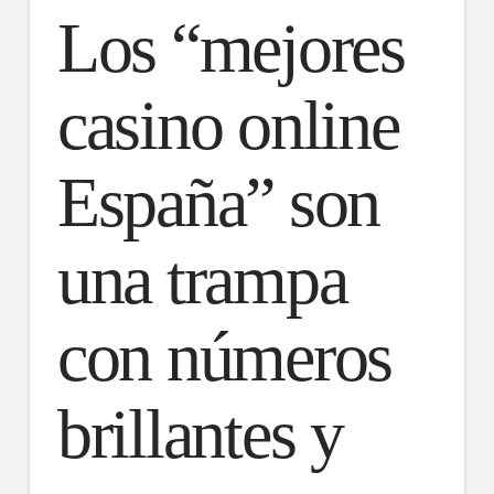
Los “mejores
casino online
España” son
una trampa
con números
brillantes y