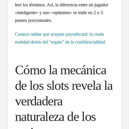
leer los términos. Así, la diferencia entre un jugador
«inteligente» y uno «optimista» se mide en 2 o 3
puntos porcentuales.
Casinos online que aceptan paysafecard: la cruda
realidad detrás del “regalo” de la confidencialidad
Cómo la mecánica
de los slots revela la
verdadera
naturaleza de los