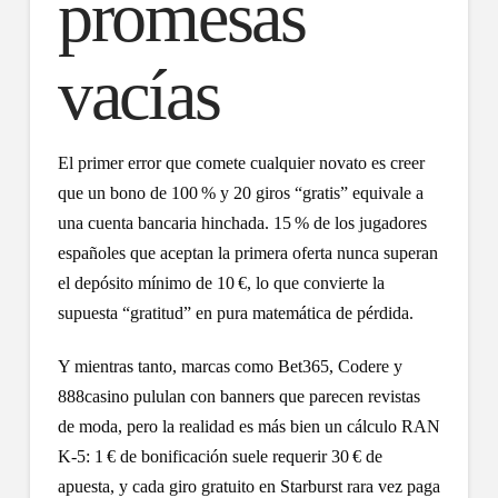
promesas
vacías
El primer error que comete cualquier novato es creer
que un bono de 100 % y 20 giros “gratis” equivale a
una cuenta bancaria hinchada. 15 % de los jugadores
españoles que aceptan la primera oferta nunca superan
el depósito mínimo de 10 €, lo que convierte la
supuesta “gratitud” en pura matemática de pérdida.
Y mientras tanto, marcas como Bet365, Codere y
888casino pululan con banners que parecen revistas
de moda, pero la realidad es más bien un cálculo RAN​
K‑5: 1 € de bonificación suele requerir 30 € de
apuesta, y cada giro gratuito en Starburst rara vez paga