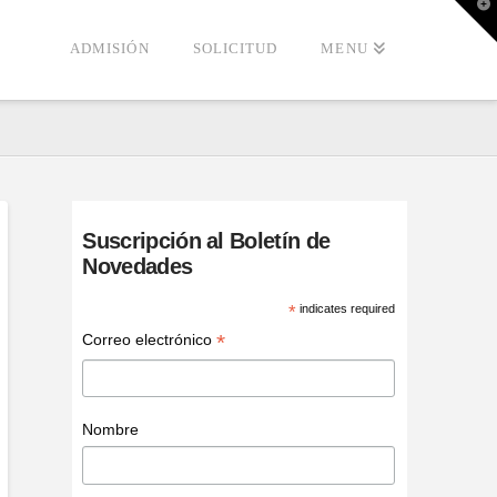
T
t
W
ADMISIÓN
SOLICITUD
MENU
Suscripción al Boletín de
Novedades
*
indicates required
*
Correo electrónico
Nombre